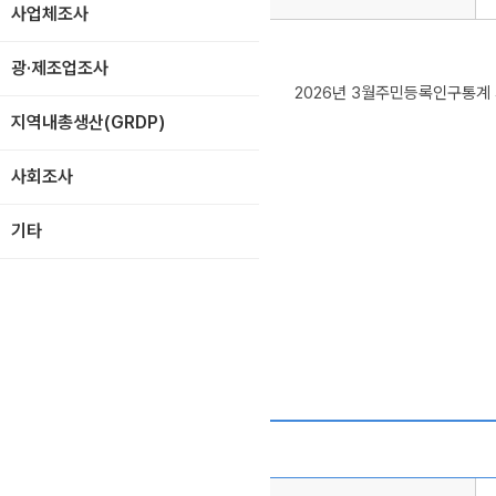
사업체조사
광·제조업조사
2026년 3월주민등록인구통계 
지역내총생산(GRDP)
사회조사
기타