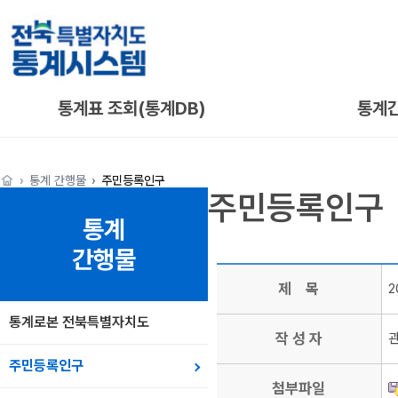
통계표 조회(통계DB)
통계
통계 간행물
주민등록인구
주민등록인구
통계
간행물
제 목
2
통계로본 전북특별자치도
작 성 자
주민등록인구
첨부파일