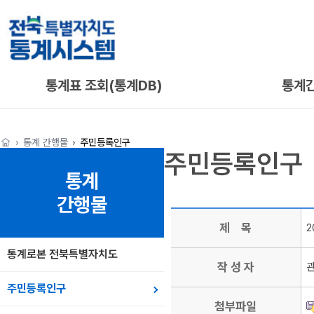
통계표 조회(통계DB)
통계
통계 간행물
주민등록인구
주민등록인구
통계
간행물
제 목
2
통계로본 전북특별자치도
작 성 자
주민등록인구
첨부파일