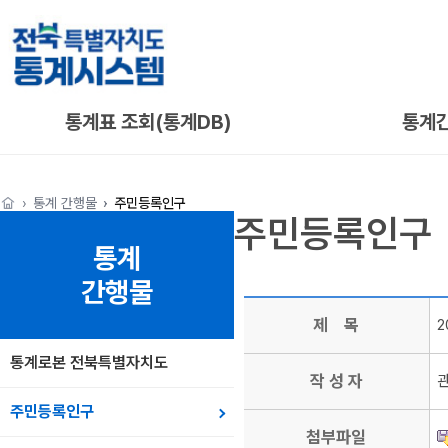
통계표 조회(통계DB)
통계
통계 간행물
주민등록인구
주민등록인구
통계
간행물
제 목
2
통계로본 전북특별자치도
작 성 자
주민등록인구
첨부파일