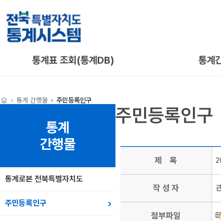
통계표 조회(통계DB)
통계
통계 간행물
주민등록인구
주민등록인구
통계
간행물
제 목
2
통계로본 전북특별자치도
작 성 자
주민등록인구
첨부파일