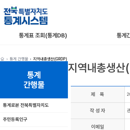
통계표 조회(통계DB)
통계
통계 간행물
지역내총생산(GRDP)
지역내총생산(
통계
간행물
제 목
2
통계로본 전북특별자치도
작 성 자
주민등록인구
이메일