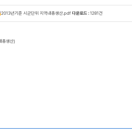
2013년기준 시군단위 지역내총생산.pdf
다운로드 :
1281건
역내총생산)