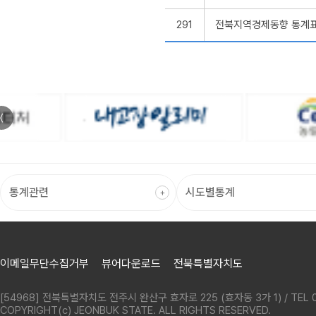
291
전북지역경제동향 통계표 
〈
이메일무단수집거부
뷰어다운로드
전북특별자치도
[54968] 전북특별자치도 전주시 완산구 효자로 225 (효자동 3가 1) / TEL 0
COPYRIGHT(c) JEONBUK STATE. ALL RIGHTS RESERVED.