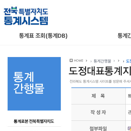
통계표 조회(통계DB)
통계
통계간행물
도
제 목
통
작 성 자
첨부파일