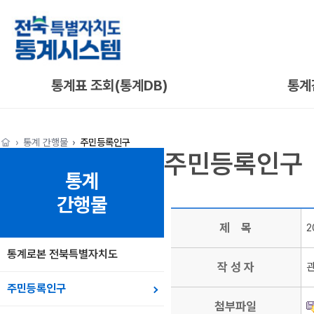
통계표 조회(통계DB)
통계
통계 간행물
주민등록인구
주민등록인구
통계
간행물
제 목
2
통계로본 전북특별자치도
작 성 자
주민등록인구
첨부파일