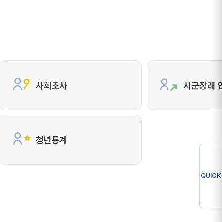
사회조사
시군장래 
청년통계
QUICK