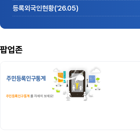
등록외국인현황(
'26.05
)
팝업존