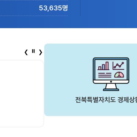
53,635명
⏸
❮
❯
전북특별자치도 경제상