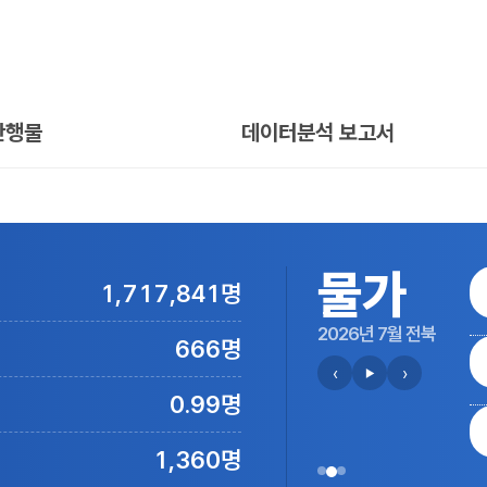
간행물
데이터분석 보고서
물가
1,717,841명
2026년 7월 전북
666명
‹
›
▶
0.99명
1,360명