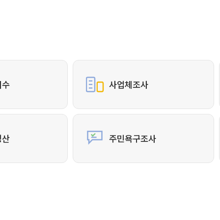
지수
사업체조사
생산
주민욕구조사