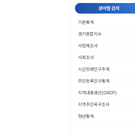
분야별 검색
기본통계
경기종합지수
사업체조사
사회조사
시군장래인구추계
주민등록인구통계
지역내총생산(GRDP)
지역주민욕구조사
청년통계