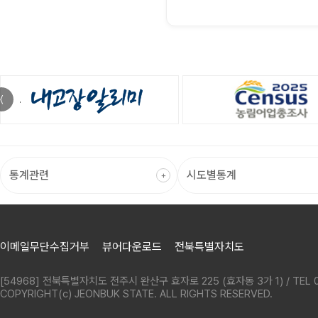
〈
이메일무단수집거부
뷰어다운로드
전북특별자치도
[54968] 전북특별자치도 전주시 완산구 효자로 225 (효자동 3가 1) / TEL 0
COPYRIGHT(c) JEONBUK STATE. ALL RIGHTS RESERVED.