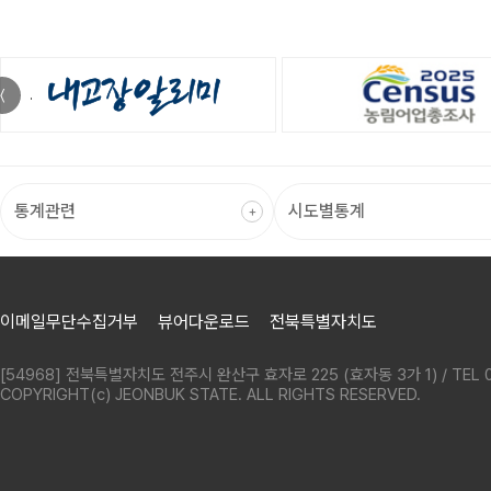
〈
이메일무단수집거부
뷰어다운로드
전북특별자치도
[54968] 전북특별자치도 전주시 완산구 효자로 225 (효자동 3가 1) / TEL 0
COPYRIGHT(c) JEONBUK STATE. ALL RIGHTS RESERVED.