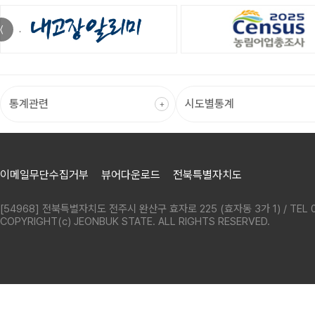
〈
이메일무단수집거부
뷰어다운로드
전북특별자치도
[54968] 전북특별자치도 전주시 완산구 효자로 225 (효자동 3가 1) / TEL 0
COPYRIGHT(c) JEONBUK STATE. ALL RIGHTS RESERVED.