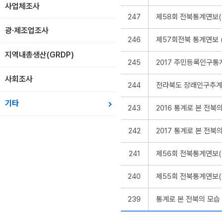
사업체조사
247
제58회 전북통계연보(작성
광·제조업조사
246
제57회전북 통계연보 (작성
지역내총생산(GRDP)
245
2017 주민등록인구통
사회조사
244
전라북도 장래인구추계 
기타
243
2016 통계로 본 전북
242
2017 통계로 본 전북
241
제56회 전북통계연보(작성
240
제55회 전북통계연보(작성
239
통계로 본 전북의 모습 