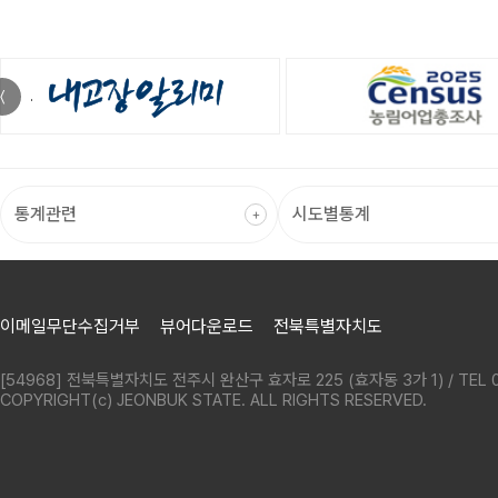
〈
이메일무단수집거부
뷰어다운로드
전북특별자치도
[54968] 전북특별자치도 전주시 완산구 효자로 225 (효자동 3가 1) / TEL 0
COPYRIGHT(c) JEONBUK STATE. ALL RIGHTS RESERVED.