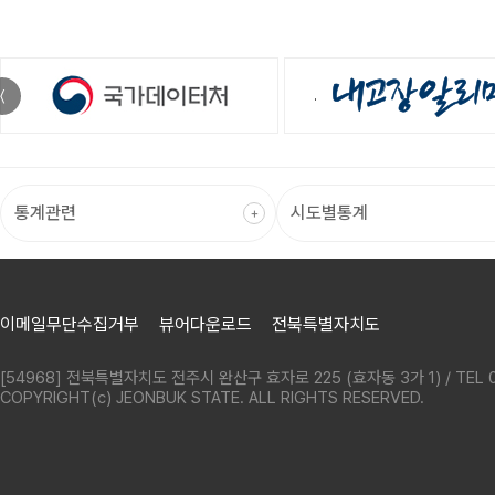
〈
이메일무단수집거부
뷰어다운로드
전북특별자치도
[54968] 전북특별자치도 전주시 완산구 효자로 225 (효자동 3가 1) / TEL 0
COPYRIGHT(c) JEONBUK STATE. ALL RIGHTS RESERVED.