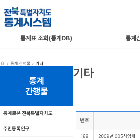
통계표 조회(통계DB)
통계
통계 간행물
기타
기타
통계
간행물
통계로본 전북특별자치도
번호
주민등록인구
188
2009년 005사업체