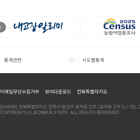
〈
이메일무단수집거부
뷰어다운로드
전북특별자치도
[54968] 전북특별자치도 전주시 완산구 효자로 225 (효자동 3가 1) / TEL 0
COPYRIGHT(c) JEONBUK STATE. ALL RIGHTS RESERVED.