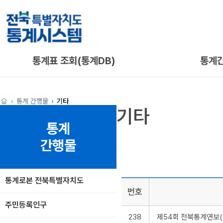
통계표 조회(통계DB)
통계
통계 간행물
기타
기타
통계
간행물
통계로본 전북특별자치도
번호
주민등록인구
238
제54회 전북통계연보(작성