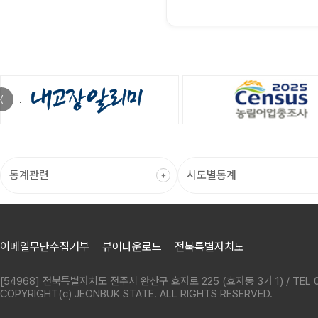
〈
이메일무단수집거부
뷰어다운로드
전북특별자치도
[54968] 전북특별자치도 전주시 완산구 효자로 225 (효자동 3가 1) / TEL 0
COPYRIGHT(c) JEONBUK STATE. ALL RIGHTS RESERVED.