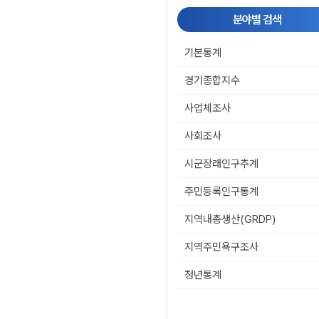
분야별 검색
기본통계
경기종합지수
사업체조사
사회조사
시군장래인구추계
주민등록인구통계
지역내총생산(GRDP)
지역주민욕구조사
청년통계