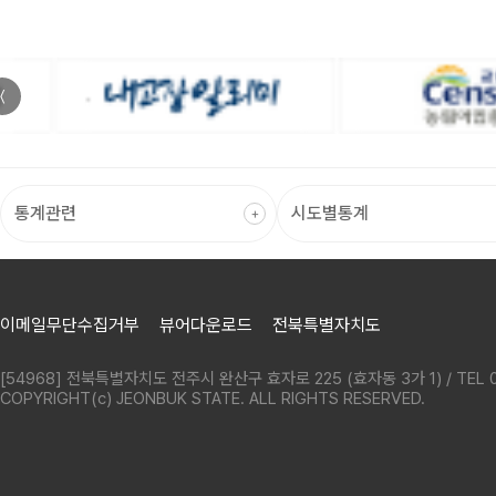
〈
이메일무단수집거부
뷰어다운로드
전북특별자치도
[54968] 전북특별자치도 전주시 완산구 효자로 225 (효자동 3가 1) / TEL 0
COPYRIGHT(c) JEONBUK STATE. ALL RIGHTS RESERVED.