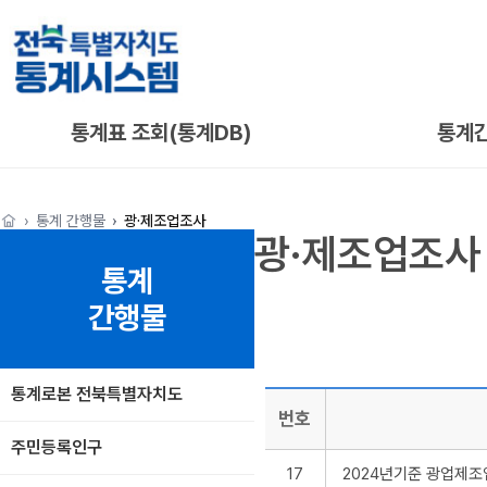
통계표 조회(통계DB)
통계
통계 간행물
광·제조업조사
광·제조업조사
통계
간행물
통계로본 전북특별자치도
번호
주민등록인구
17
2024년기준 광업제조