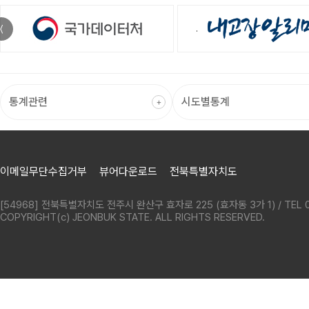
〈
이메일무단수집거부
뷰어다운로드
전북특별자치도
[54968] 전북특별자치도 전주시 완산구 효자로 225 (효자동 3가 1) / TEL 0
COPYRIGHT(c) JEONBUK STATE. ALL RIGHTS RESERVED.