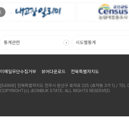
〈
이메일무단수집거부
뷰어다운로드
전북특별자치도
[54968] 전북특별자치도 전주시 완산구 효자로 225 (효자동 3가 1) / TEL 0
COPYRIGHT(c) JEONBUK STATE. ALL RIGHTS RESERVED.