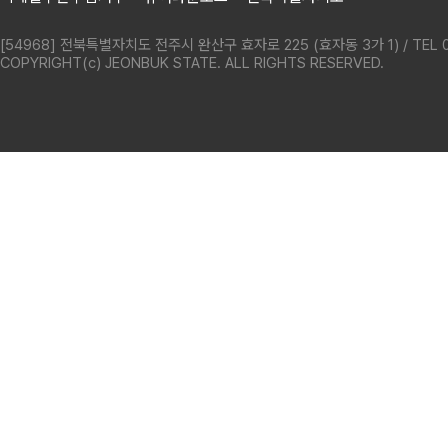
[54968] 전북특별자치도 전주시 완산구 효자로 225 (효자동 3가 1) / TEL 0
COPYRIGHT(c) JEONBUK STATE. ALL RIGHTS RESERVED.